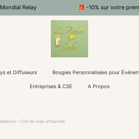
 Mondial Relay
🎁 -10% sur votre pr
ys et Diffuseurs
Bougies Personnalisées pour Événe
Entreprises & CSE
A Propos
alance – Cire de soja artisanale