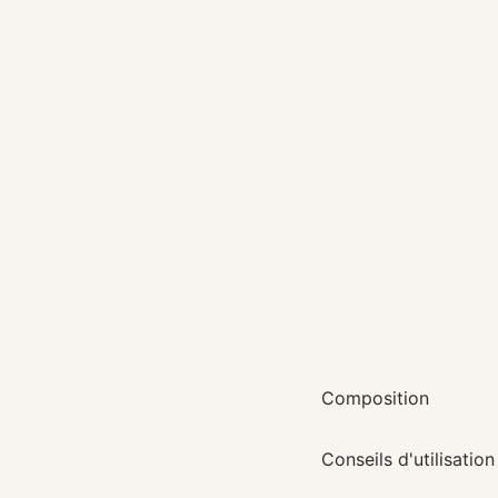
Temps de co
Bougie 160gr :
+/
Découvrez également
artisanales
et nos
sp
atmosphère chaleure
votre intérieur.
Fiche de sécurité
(P
Informations réglem
une réaction allergiq
Composition
Conseils d'utilisation