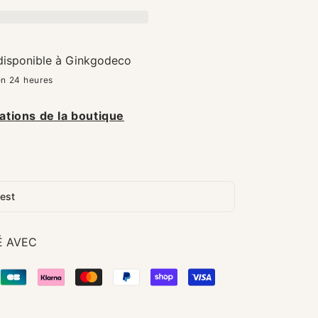
–
–
Cire
Cire
de
de
soja
soja
 disponible à
Ginkgodeco
artisanale
artisanale
en 24 heures
ations de la boutique
rest
É AVEC