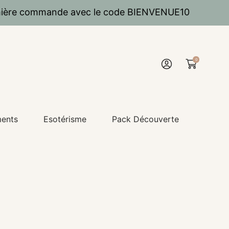
emière commande avec le code BIENVENUE10
0
Connexion
ments
Esotérisme
Pack Découverte