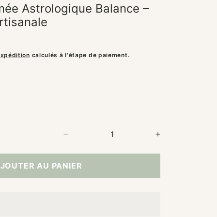
mée Astrologique Balance –
rtisanale
expédition
calculés à l'étape de paiement.
Réduire
Augmenter
la
la
quantité
quantité
JOUTER AU PANIER
de
de
Bougie
Bougie
parfumée
parfumée
Astrologique
Astrologique
Balance
Balance