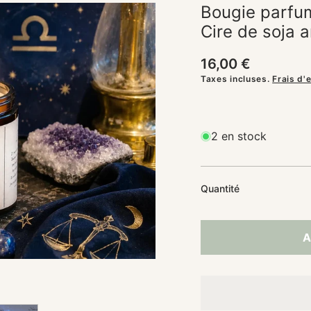
Bougie parfu
UITS
Cire de soja a
Prix
16,00 €
habituel
Taxes incluses.
Frais d'
2 en stock
Quantité
A