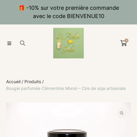
IGNORER ET PASSER AU CONTENU
🎁 -10% sur votre première commande
avec le code BIENVENUE10
0
Accueil
Produits
Bougie parfumée Clémentine Monoï – Cire de soja artisanale
PASSER AUX INFORMATIONS PRODUITS