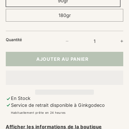
90gr
180gr
Quantité
Réduire
Au
la
la
quantité
qu
AJOUTER AU PANIER
de
de
Bougie
Bo
parfumée
pa
Clémentine
Cl
Monoï
Mo
–
–
Cire
Ci
En Stock
de
de
Service de retrait disponible à
Ginkgodeco
soja
so
Habituellement prête en 24 heures
artisanale
ar
Afficher les informations de la boutique