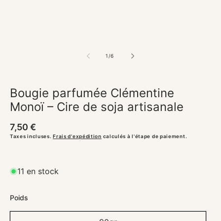
de
1
/
6
Bougie parfumée Clémentine
Monoï – Cire de soja artisanale
Prix
7,50 €
habituel
Taxes incluses.
Frais d'expédition
calculés à l'étape de paiement.
11 en stock
Poids