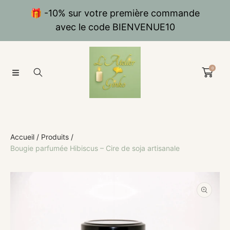
IGNORER ET PASSER AU CONTENU
🎁 -10% sur votre première commande
avec le code BIENVENUE10
0
Accueil
Produits
Bougie parfumée Hibiscus – Cire de soja artisanale
PASSER AUX INFORMATIONS PRODUITS