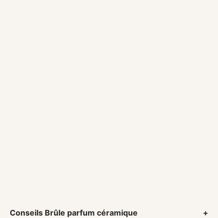
Diffusion douce et homogène
Couvercle en verre amovible pour un entretien
facile
Élégantes projections lumineuses
Dimensions :
16 x 12 x 12 cm
Matière :
Verre effet 3D
Surface de diffusion :
environ 20 m²
fondants parfumés
Conseils Brûle parfum céramique