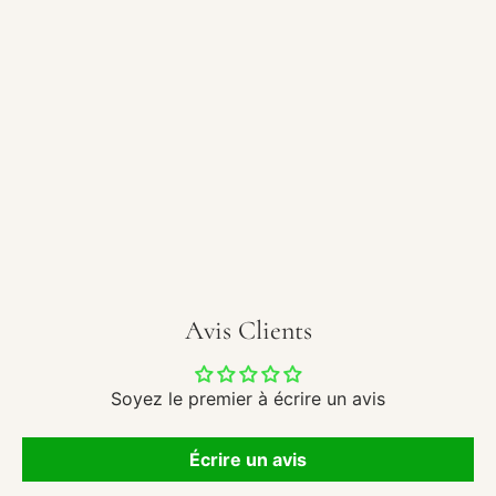
Diffuseur électrique
Calorya 6 –
Fondants parfumés
29,90 €
Avis Clients
Soyez le premier à écrire un avis
Écrire un avis