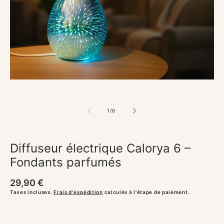
Ouvrir
le
média
1
dans
une
fenêtre
modale
de
1
/
6
Diffuseur électrique Calorya 6 –
Fondants parfumés
Prix
29,90 €
habituel
Taxes incluses.
Frais d'expédition
calculés à l'étape de paiement.