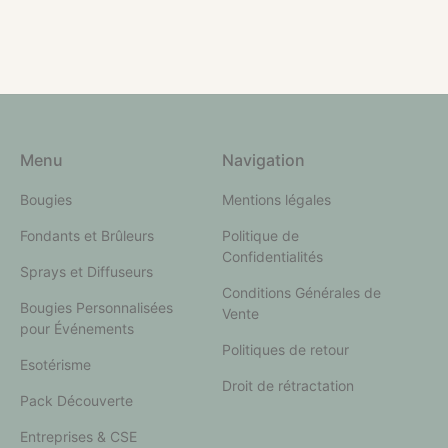
Menu
Navigation
Bougies
Mentions légales
Fondants et Brûleurs
Politique de
Confidentialités
Sprays et Diffuseurs
Conditions Générales de
Bougies Personnalisées
Vente
pour Événements
Politiques de retour
Esotérisme
Droit de rétractation
Pack Découverte
Entreprises & CSE