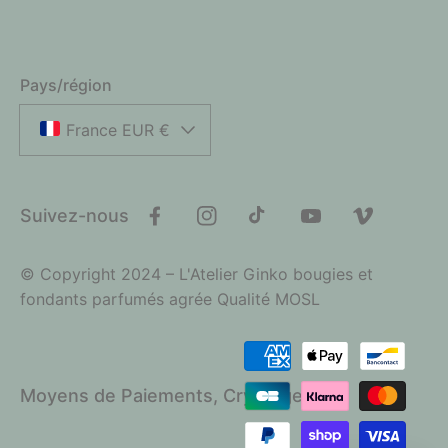
Pays/région
France EUR €
Suivez-nous
Facebook
Instagram
TikTok
YouTube
Vimeo
© Copyright 2024 – L'Atelier Ginko bougies et
fondants parfumés agrée Qualité MOSL
Moyens
de
Moyens de Paiements, Cryptage SSL
paiement