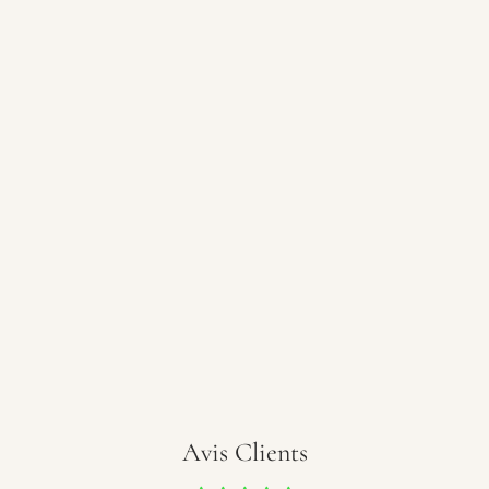
Diffuseur Étoile
Irisée – Brûle Parfum
Céramique
15,00 €
Avis Clients