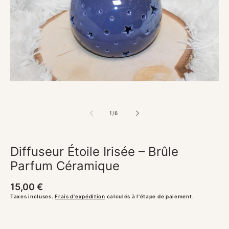
Ouvrir
le
média
1
dans
une
fenêtre
modale
de
1
/
6
Diffuseur Étoile Irisée – Brûle
Parfum Céramique
Prix
15,00 €
habituel
Taxes incluses.
Frais d'expédition
calculés à l'étape de paiement.