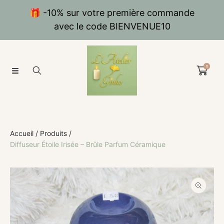
IGNORER ET PASSER AU CONTENU
🎁 -10% sur votre première commande
avec le code BIENVENUE10
0
Accueil
Produits
Diffuseur Étoile Irisée – Brûle Parfum Céramique
PASSER AUX INFORMATIONS PRODUITS