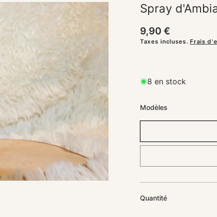
Spray d'Ambia
UITS
Prix
9,90 €
habituel
Taxes incluses.
Frais d'
8 en stock
Modèles
Quantité