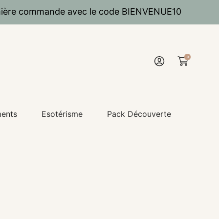
emière commande avec le code BIENVENUE10
0
Connexion
ments
Esotérisme
Pack Découverte