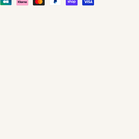
’Ambiance Fleur
er – Parfum
eur Naturel &
t
mière et la douceur méditerranéenne chez
ay d’ambiance Fleur d’Oranger
. Un parfum
leillé, qui diffuse dans l’air une senteur
fortante.
pture toute la délicatesse de la fleur
de
notes miellées, orangées et florales
.