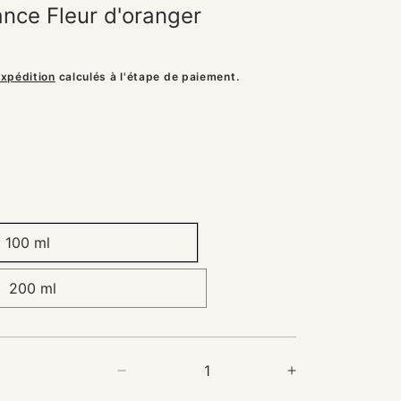
nce Fleur d'oranger
expédition
calculés à l'étape de paiement.
100 ml
200 ml
Réduire
Augmenter
la
la