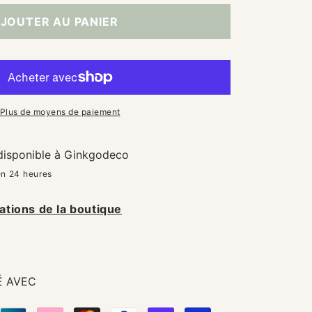
quantité
quantité
JOUTER AU PANIER
de
de
Spray
Spray
d&#39;Ambiance
d&#39;Ambian
Fleur
Fleur
d&#39;oranger
d&#39;oranger
Plus de moyens de paiement
 disponible à
Ginkgodeco
en 24 heures
ations de la boutique
É AVEC