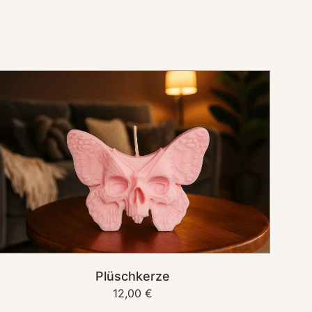
Plüschkerze
IN DEN KORB
Plüschkerze
Normaler
12,00 €
Preis