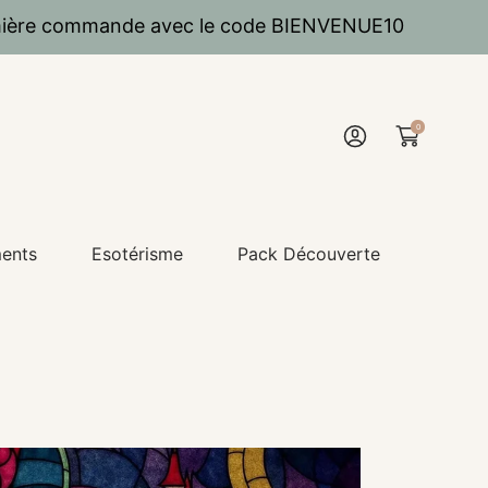
emière commande avec le code BIENVENUE10
0
Einloggen
ments
Esotérisme
Pack Découverte