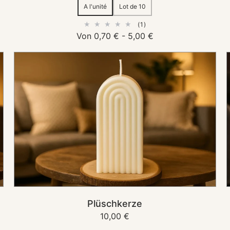
Sold
Sold
A l'unité
Lot de 10
out
out
1
(1)
Bewertungen
Normaler
Von 0,70 € - 5,00 €
insgesamt
Preis
Plüschkerze
IN DEN KORB
Plüschkerze
Normaler
10,00 €
Preis