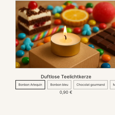
Duftlose
Teelichtkerze
IN DEN KORB
Duftlose Teelichtkerze
Sold
Sold
Sold
Bonbon Arlequin
Bonbon bleu
Chocolat gourmand
M
out
out
out
Normaler
0,90 €
Preis