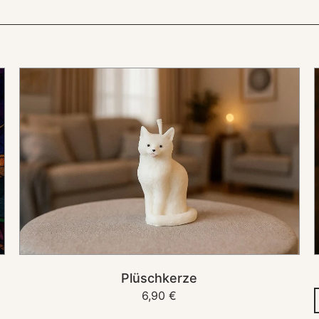
Plüschkerze
IN DEN KORB
Plüschkerze
Normaler
6,90 €
Preis