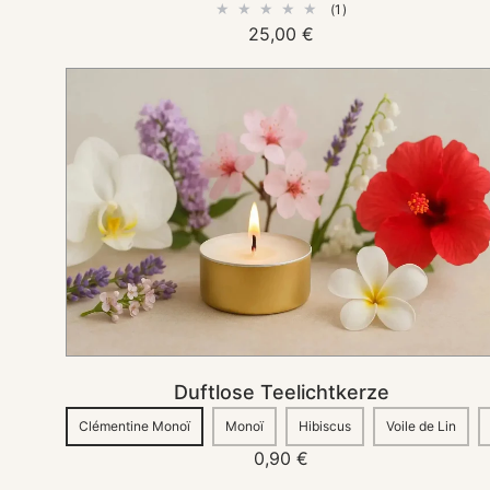
1
(1)
Bewertungen
Normaler
25,00 €
insgesamt
Preis
Duftlose
Teelichtkerze
IN DEN KORB
Duftlose Teelichtkerze
Sold
Sold
Sold
Sold
Clémentine Monoï
Monoï
Hibiscus
Voile de Lin
out
out
out
out
Normaler
0,90 €
Preis