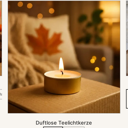
Duftlose
Teelichtkerze
Sold
Sold
Sold
Sold
acaron vanille
Madeleine
Spéculoos
Cookie chocolat
Lait
out
out
out
out
IN DEN KORB
Duftlose Teelichtkerze