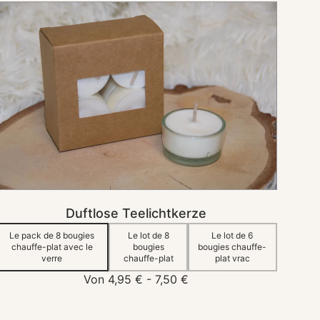
Duftlose
Teelichtkerze
IN DEN KORB
Duftlose Teelichtkerze
Sold
Sold
Sold
Sold
Le pack de 8 bougies
Le lot de 8
Le lot de 6
 de coco
Gâteau foret noire
Bubble gum
Crème brulée d'antan
out
out
out
out
chauffe-plat avec le
bougies
bougies chauffe-
Sold
Sold
Sold
verre
chauffe-plat
plat vrac
out
out
out
Normaler
Von 4,95 € - 7,50 €
Preis