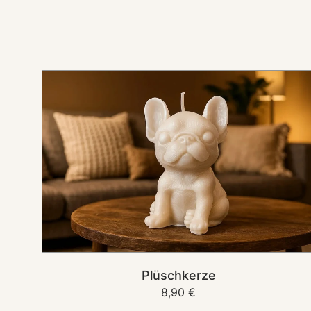
Plüschkerze
IN DEN KORB
Plüschkerze
Normaler
8,90 €
Preis