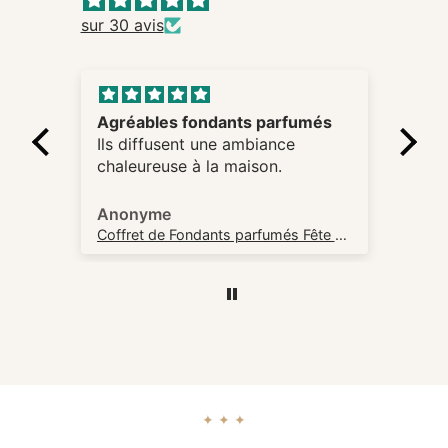
sur 30 avis
Agréables fondants parfumés
Ils diffusent une ambiance
chaleureuse à la maison.
Anonyme
An
Bougie Fleur d'Oranger – Bougie Artisanale en cire de soja
Coffret de Fondants parfumés Fête des Mères
Enc
✦ ✦ ✦