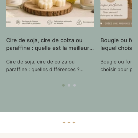
Cire de soja, cire de colza ou
Bougie ou fon
paraffine : quelle est la meilleure
lequel choisir
pour les bougies ?
?
Cire de soja, cire de colza ou
Bougie ou fonda
paraffine : quelles différences ?
choisir pour par
Toutes les bougies ne se valent pas,
? Lorsque l'on s
et le choix de la...
ambiance chale
agréablement pa
✦ ✦ ✦