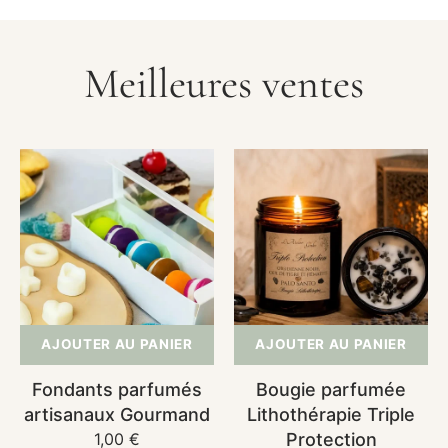
Meilleures ventes
Fondants
Bougie
parfumés
parfumée
artisanaux
Lithothérapie
Gourmand
Triple
Protection
AJOUTER AU PANIER
AJOUTER AU PANIER
Fondants parfumés
Bougie parfumée
artisanaux Gourmand
Lithothérapie Triple
Prix
1,00 €
Protection