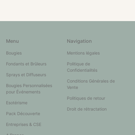
Menu
Navigation
Bougies
Mentions légales
Fondants et Brûleurs
Politique de
Confidentialités
Sprays et Diffuseurs
Conditions Générales de
Bougies Personnalisées
Vente
pour Événements
Politiques de retour
Esotérisme
Droit de rétractation
Pack Découverte
Entreprises & CSE