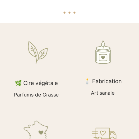
✦ ✦ ✦
🕯️ Fabrication
🌿 Cire végétale
Artisanale
Parfums de Grasse