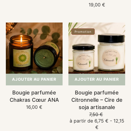
habituel
Prix
19,00 €
habituel
Bougie
Bougie
Promotion
parfumée
parfumée
Chakras
Citronnelle
Cœur
–
ANA
Cire
de
soja
artisanale
AJOUTER AU PANIER
AJOUTER AU PANIER
Bougie parfumée
Bougie parfumée
Chakras Cœur ANA
Citronnelle – Cire de
Prix
16,00 €
soja artisanale
habituel
7,50 €
Prix
Prix
à partir de 6,75 € - 12,15
habituel
soldé
€