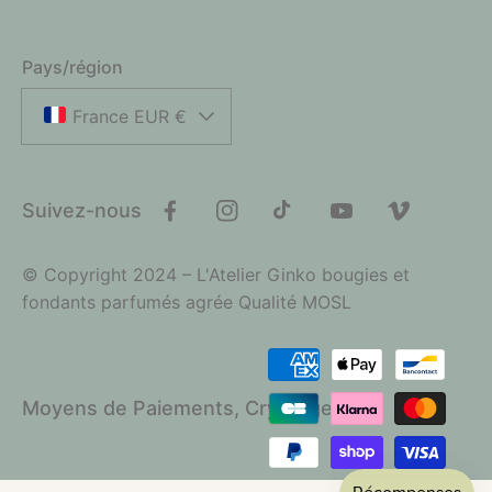
Pays/région
France EUR €
Suivez-nous
Facebook
Instagram
TikTok
YouTube
Vimeo
© Copyright 2024 – L'Atelier Ginko bougies et
fondants parfumés agrée Qualité MOSL
Moyens
de
Moyens de Paiements, Cryptage SSL
paiement