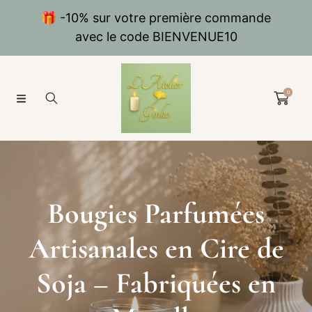
IGNORER ET PASSER AU CONTENU
🚚 Livraison offerte dès 39€ avec Mondial
Relay
0
Bougies Parfumées
Artisanales en Cire de
Soja – Fabriquées en