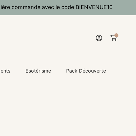
emière commande avec le code BIENVENUE10
0
Einloggen
ments
Esotérisme
Pack Découverte