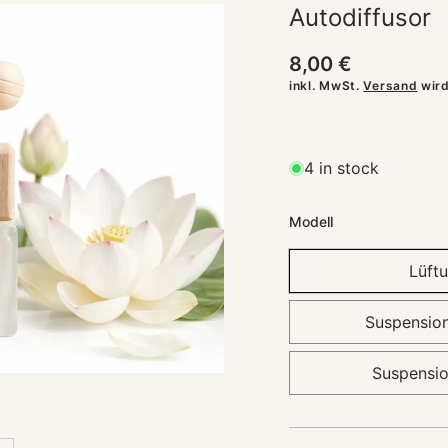
Autodiffusor
INGEN
Normaler
8,00 €
Preis
inkl. MwSt.
Versand
wird
4 in stock
Modell
Lüft
Suspension
Suspensio