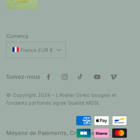
Currency
France EUR €
Suivez-nous
Facebook
Instagram
TikTok
YouTube
Vimeo
© Copyright 2024 – L'Atelier Ginko bougies et
fondants parfumés agrée Qualité MOSL
Payment
methods
Moyens de Paiements, Cryptage SSL