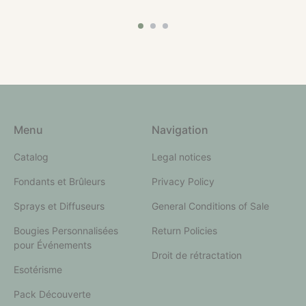
Menu
Navigation
Catalog
Legal notices
Fondants et Brûleurs
Privacy Policy
Sprays et Diffuseurs
General Conditions of Sale
Bougies Personnalisées
Return Policies
pour Événements
Droit de rétractation
Esotérisme
Pack Découverte