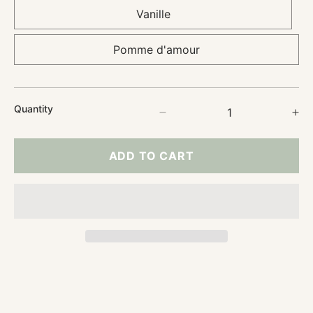
Vanille
Pomme d'amour
Quantity
Decrease
In
quantity
qu
for
for
ADD TO CART
Unscented
Un
Tea
Te
Light
Li
Candle
Ca