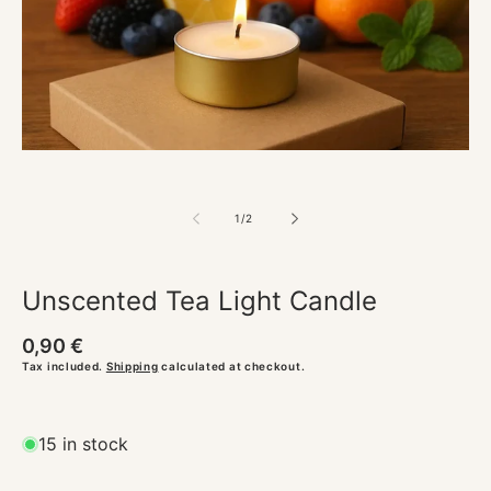
Open
media
1
in
modal
of
1
/
2
Unscented Tea Light Candle
Regular
0,90 €
price
Tax included.
Shipping
calculated at checkout.
15 in stock