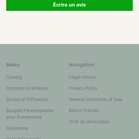
Écrire un avis
Menu
Navigation
Catalog
Legal notices
Fondants et Brûleurs
Privacy Policy
Sprays et Diffuseurs
General Conditions of Sale
Bougies Personnalisées
Return Policies
pour Événements
Droit de rétractation
Esotérisme