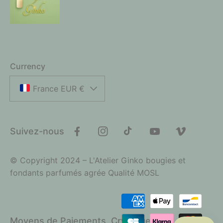
Currency
France EUR €
Suivez-nous
Facebook
Instagram
TikTok
YouTube
Vimeo
© Copyright 2024 – L'Atelier Ginko bougies et
fondants parfumés agrée Qualité MOSL
Payment
methods
Moyens de Paiements, Cryptage SSL