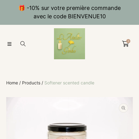
SKIP TO CONTENT
🎁 -10% sur votre première commande
avec le code BIENVENUE10
0
Home
Products
Softener scented candle
SKIP TO PRODUCT INFORMATION